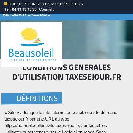
UNE QUESTION SUR LA TAXE DE SÉJOUR ?
Tél :
04 83 93 95 35
| Courriel :
RETOUR À L'ACCUEIL
CONDITIONS GENERALES
D'UTILISATION TAXESEJOUR.FR
DÉFINITIONS
« Site » : désigne le site internet accessible sur le domaine
taxesejour.fr par une URL du type
https://nomdelacollectivité.taxesejour.fr, sur lequel les
Utilisateurs peuvent utiliser le Logiciel en mode Saas.